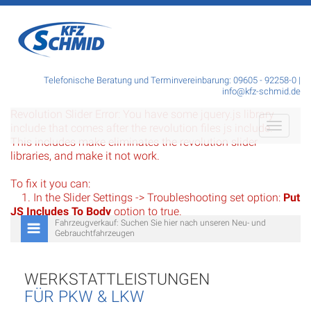
Telefonische Beratung und Terminvereinbarung: 09605 - 92258-0 |
info@kfz-schmid.de
Revolution Slider Error: You have some jquery.js library
Toggle
include that comes after the revolution files js include.
navigati
This includes make eliminates the revolution slider
libraries, and make it not work.
To fix it you can:
1. In the Slider Settings -> Troubleshooting set option:
Put
JS Includes To Body
option to true.
Fahrzeugverkauf: Suchen Sie hier nach unseren Neu- und
2. Find the double jquery.js include and remove it.
Gebrauchtfahrzeugen
WERKSTATTLEISTUNGEN
FÜR PKW & LKW